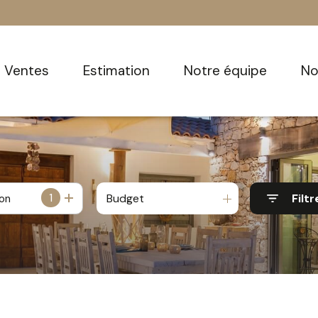
ventes
estimation
notre équipe
n
1
Budget
Filtr
ion