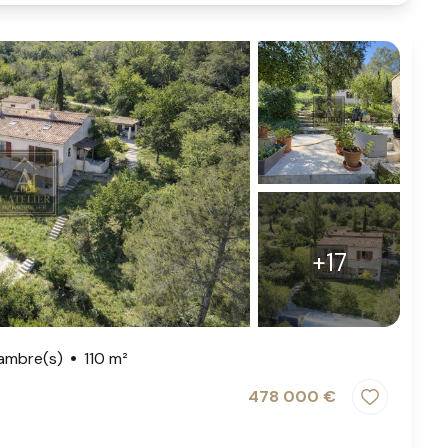
+17
ambre(s)
110 m²
478 000 €