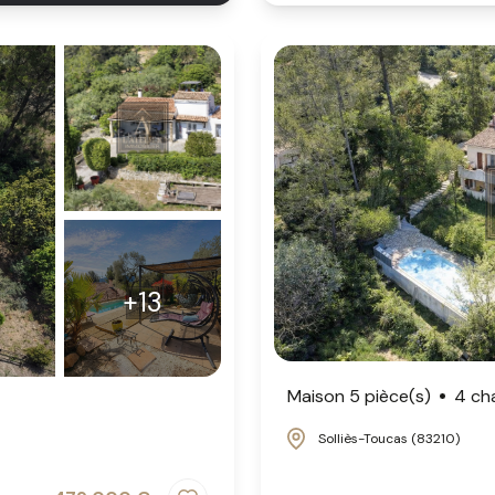
+13
Maison 5 pièce(s)
4 ch
Solliès-Toucas (83210)