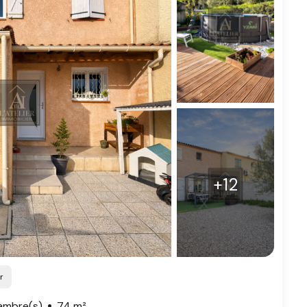
+12
r
ambre(s)
74 m²