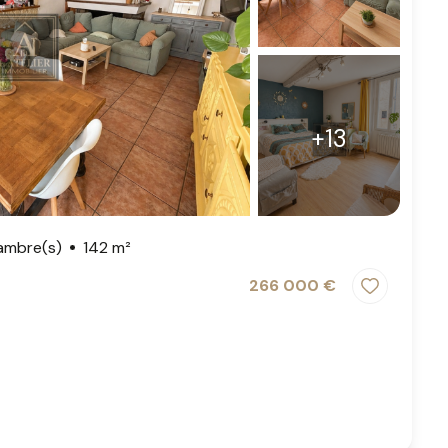
+13
ambre(s)
142 m²
266 000 €