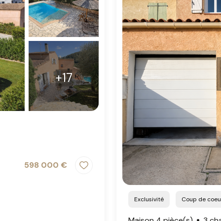
+17
598 000 €
Exclusivité
Coup de coeu
Maison 4 pièce(s)
3 ch