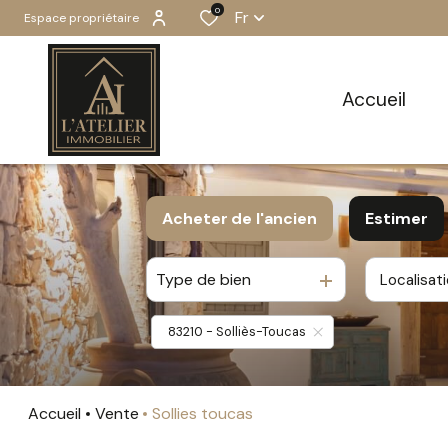
0
Fr
Espace propriétaire
accueil
Acheter
de l'ancien
Estimer
Type de bien
Localisat
De l'ancien
83210 - Solliès-Toucas
Accueil
Vente
Sollies toucas