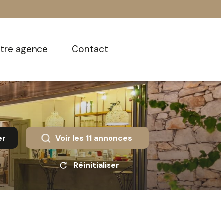
otre agence
contact
er
Voir les
11
annonces
Réinitialiser