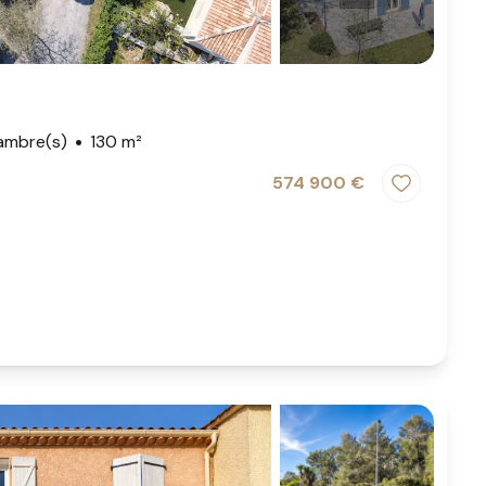
ambre(s)
130 m²
574 900 €