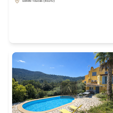
Solliès-Toucas (83210)