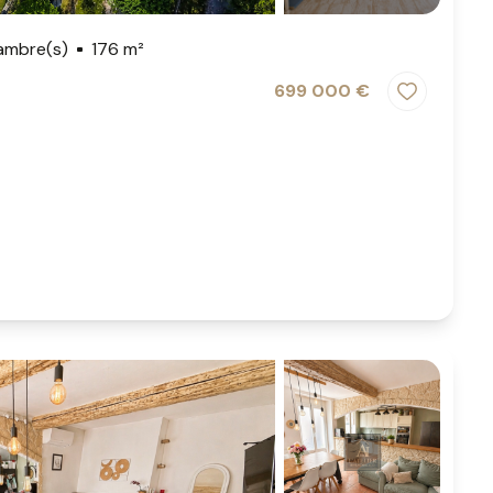
ambre(s)
176 m²
699 000 €