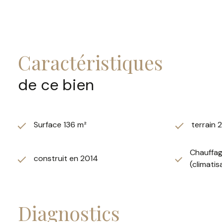
Sur un terrain de 2 000 m², profitez d’un environnement
est entourée d’une agréable terrasse. De multiples abris
Côté confort, cette maison récente est dotée de prestat
thermodynamique, adoucisseur d’eau, et panneaux pho
caractéristiques
Cette maison allie sérénité et modernité, avec des presta
ceux qui recherchent confort, calme et prestations ha
de ce bien
Surface 136 m²
terrain 
Chauffag
construit en 2014
(climatis
diagnostics