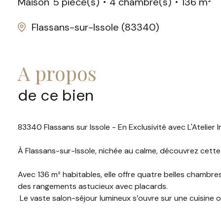
Maison
5 pièce(s)
4 chambre(s)
136 m²
Flassans-sur-Issole (83340)
a propos
de ce bien
83340 Flassans sur Issole - En Exclusivité avec L'Atelier 
À Flassans-sur-Issole, nichée au calme, découvrez cette
Avec 136 m² habitables, elle offre quatre belles chambres
des rangements astucieux avec placards.
Le vaste salon-séjour lumineux s’ouvre sur une cuisine o
pour profiter en toute saison.