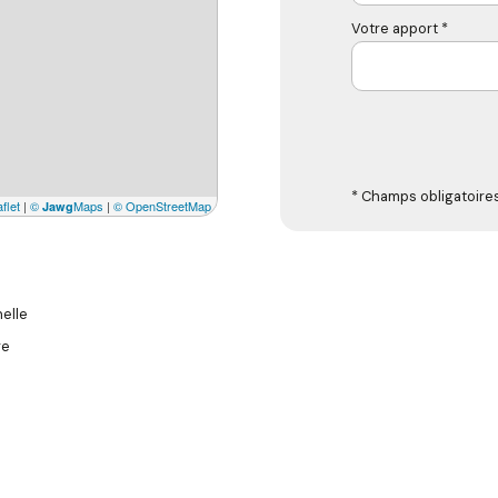
Votre apport *
* Champs obligatoire
flet
|
©
Maps
|
© OpenStreetMap
Jawg
elle
re