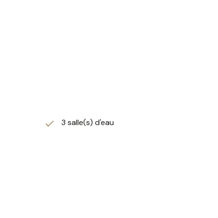
,5 par 7,50 m, profondeur 1,45 m) avec plage immergée
es.
ème Airzone), poêle à bois, chauffe-eau
manquez pas cette opportunité : une perle rare pour tous
3 salle(s) d'eau