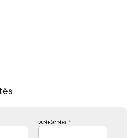
tés
Durée (années) *