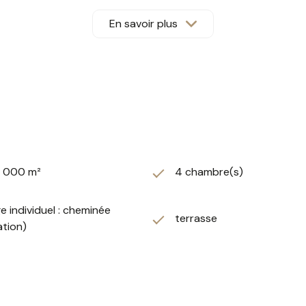
 paisible et d’une superbe exposition. La piscine chauffée (3
 de jardin et un local technique complètent les atouts pratiqu
En savoir plus
ions haut de gamme : climatisation réversible gainable (syst
tovoltaïques de 9 kW pour revente et autoconsommation.
tions de qualité, un cadre de vie idéal et facile à vivre. Ne 
ut de gamme.
2 000 m²
4 chambre(s)
e individuel : cheminée
terrasse
ation)