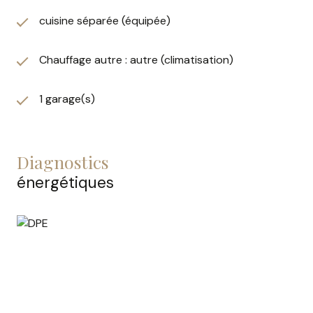
Idéalement située, cette maison calme, proche de la
cuisine séparée (équipée)
nature, offre une vue imprenable sur l’entrée de la
vallée du Gapeau. À proximité directe de La Farlède et
de Solliès-Pont, vous bénéficiez de nombreuses
Chauffage autre : autre (climatisation)
commodités. Une opportunité rare dans un cadre
exceptionnel.
1 garage(s)
diagnostics
énergétiques