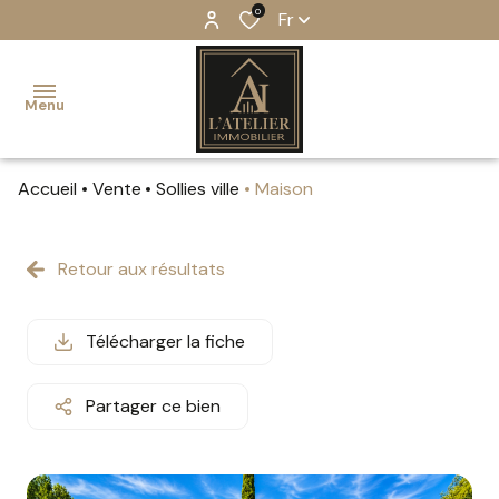
0
Fr
Menu
Accueil
Vente
Sollies ville
Maison
accueil
ventes
Retour aux résultats
estimation
Télécharger la fiche
notre
équipe
Partager ce bien
notre
agence