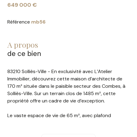
649 000 €
Référence
mb56
a propos
de ce bien
83210 Solliès-Ville - En exclusivité avec L’Atelier
Immobilier, découvrez cette maison d’architecte de
170 m² située dans le paisible secteur des Combes, à
Solliès-Ville. Sur un terrain clos de 1485 m², cette
propriété offre un cadre de vie d’exception.
Le vaste espace de vie de 65 m², avec plafond
cathédrale, double séjour salon-salle à manger,
cheminée et larges baies vitrées, vous enchantera. La