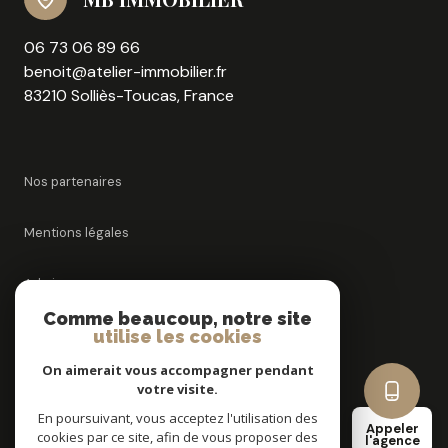
06 73 06 89 66
benoit@atelier-immobilier.fr
83210 Solliès-Toucas, France
Nos partenaires
Mentions légales
Admin
Comme beaucoup, notre site
utilise les cookies
Nos honoraires
On aimerait vous accompagner pendant
Politique RGPD
votre visite.
En poursuivant, vous acceptez l'utilisation des
Appeler
cookies par ce site, afin de vous proposer des
Cookies
l'agence