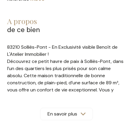
a propos
de ce bien
83210 Solliès-Pont - En Exclusivité visible Benoît de
L'Atelier Immobilier !
Découvrez ce petit havre de paix à Solliès-Pont, dans
l’un des quartiers les plus prisés pour son calme
absolu. Cette maison traditionnelle de bonne
construction, de plain-pied, d’une surface de 89 m²,
vous offre un confort de vie exceptionnel. Vous y
trouverez trois chambres, une belle pièce de vie avec
cuisine semi-ouverte, un espace cellier, une salle d’eau,
une pièce de stockage ainsi qu’un WC et de nombreux
En savoir plus
rangements. L’ensemble a été aménagé avec goût,
sans aucun travaux à prévoir. La maison est équipée
de la climatisation réversible dans chaque pièce et