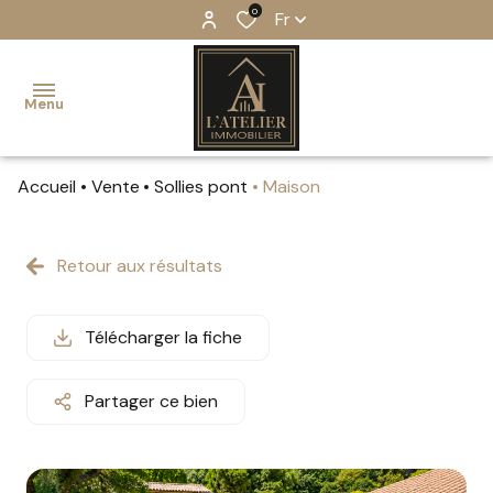
0
Fr
Menu
Accueil
Vente
Sollies pont
Maison
accueil
ventes
Retour aux résultats
estimation
Télécharger la fiche
notre
équipe
Partager ce bien
notre
agence