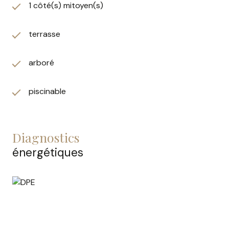
tout en étant dans un écrin de tranquillité. Laissez-
1 côté(s) mitoyen(s)
vous séduire par cet ensemble de plain-pied, sans
travaux, lumineux, et prêt à vous offrir un cadre de vie
terrasse
paisible et chaleureux.
arboré
piscinable
diagnostics
énergétiques