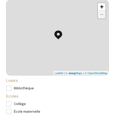
+
−
Leaflet
|
©
Maps
|
© OpenStreetMap
Jawg
Loisirs
Bibliothèque
Ecoles
Collège
École maternelle