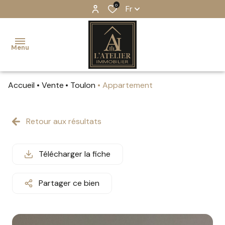
0
Fr
Menu
Accueil
Vente
Toulon
Appartement
accueil
ventes
Retour aux résultats
estimation
Télécharger la fiche
notre
équipe
Partager ce bien
notre
agence