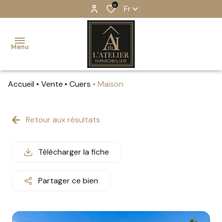
0
Fr
Menu
Accueil
Vente
Cuers
Maison
accueil
ventes
Retour aux résultats
estimation
Télécharger la fiche
notre
équipe
Partager ce bien
notre
agence