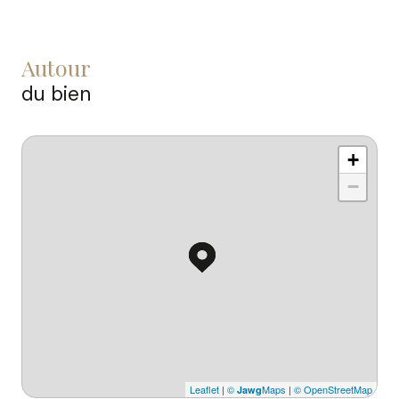
autour
du bien
+
−
Leaflet
|
©
Maps
|
© OpenStreetMap
Jawg