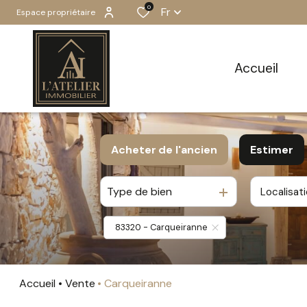
0
Fr
Espace propriétaire
accueil
Acheter
de l'ancien
Estimer
Type de bien
Localisat
De l'ancien
83320 - Carqueiranne
Accueil
Vente
Carqueiranne