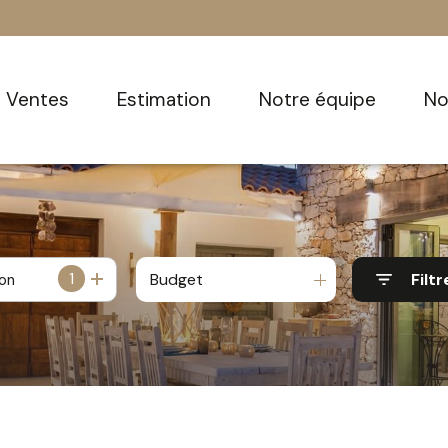
ventes
estimation
notre équipe
n
1
Budget
Filtr
ion